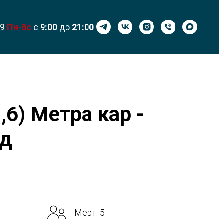
99
Пн
-
Вс
с
9:00
до
21:00
1,6) Метра кар -
ад
Мест: 5