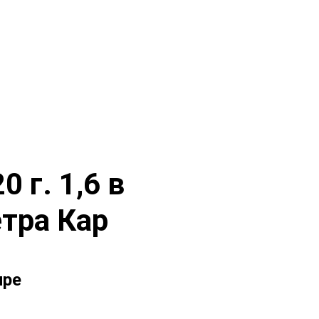
 г. 1,6 в
тра Кар
ире