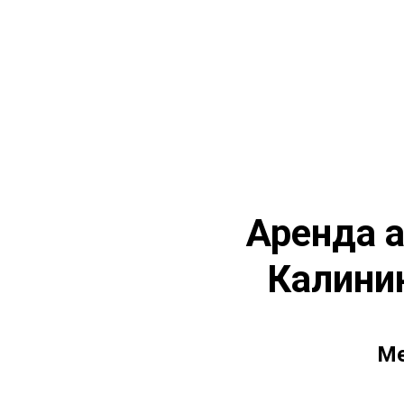
Аренда а
Калини
Ме