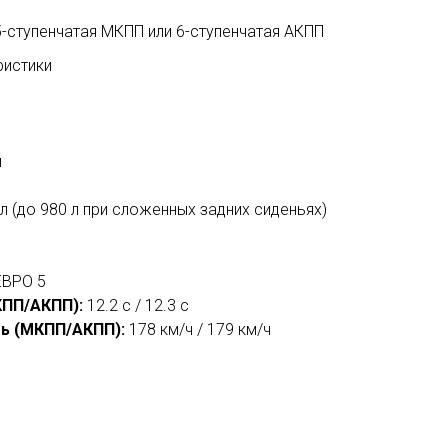
-ступенчатая МКПП или 6-ступенчатая АКПП
ристики
м
л (до 980 л при сложенных задних сиденьях)
ВРО 5
КПП/АКПП):
12.2 с / 12.3 с
ь (МКПП/АКПП):
178 км/ч / 179 км/ч