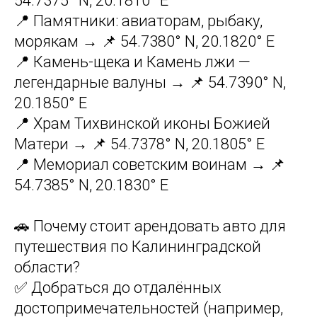
54.7375° N, 20.1810° E
📍 Памятники: авиаторам, рыбаку,
морякам → 📌 54.7380° N, 20.1820° E
📍 Камень-щека и Камень лжи —
легендарные валуны → 📌 54.7390° N,
20.1850° E
📍 Храм Тихвинской иконы Божией
Матери → 📌 54.7378° N, 20.1805° E
📍 Мемориал советским воинам → 📌
54.7385° N, 20.1830° E
🚗 Почему стоит арендовать авто для
путешествия по Калининградской
области?
✅ Добраться до отдалённых
достопримечательностей (например,