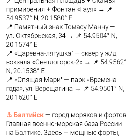
📍 Центральная площадь + Скамья
примирения + Фонтан «Гауя» → 📌
54.9537° N, 20.1580° E
📍 Памятный знак Томасу Манну —
ул. Октябрьская, 34 → 📌 54.9504° N,
20.1574° E
📍 «Царевна-лягушка" — сквер у ж/д
вокзала «Светлогорск-2» → 📌 54.9562°
N, 20.1538° E
📍 «Спящая Мари" — парк «Времена
года», ул. Верещагина → 📌 54.9501° N,
20.1620° E
⚓ Балтийск
— город моряков и фортов
Главная военно-морская база России
на Балтике. Здесь — мощные форты,