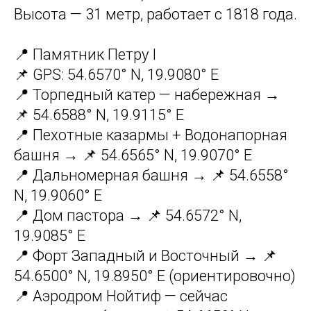
Высота — 31 метр, работает с 1818 года.
📍 Памятник Петру I
📌 GPS: 54.6570° N, 19.9080° E
📍 Торпедный катер — набережная →
📌 54.6588° N, 19.9115° E
📍 Пехотные казармы + Водонапорная
башня → 📌 54.6565° N, 19.9070° E
📍 Дальномерная башня → 📌 54.6558°
N, 19.9060° E
📍 Дом пастора → 📌 54.6572° N,
19.9085° E
📍 Форт Западный и Восточный → 📌
54.6500° N, 19.8950° E (ориентировочно)
📍 Аэродром Нойтиф — сейчас