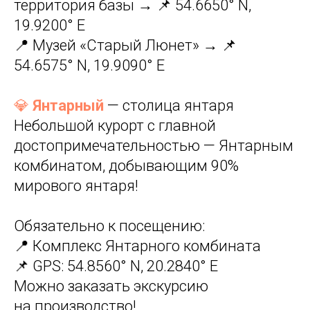
территория базы → 📌 54.6650° N,
19.9200° E
📍 Музей «Старый Люнет» → 📌
54.6575° N, 19.9090° E
💎
Янтарный
— столица янтаря
Небольшой курорт с главной
достопримечательностью — Янтарным
комбинатом, добывающим 90%
мирового янтаря!
Обязательно к посещению:
📍 Комплекс Янтарного комбината
📌 GPS: 54.8560° N, 20.2840° E
Можно заказать экскурсию
на производство!