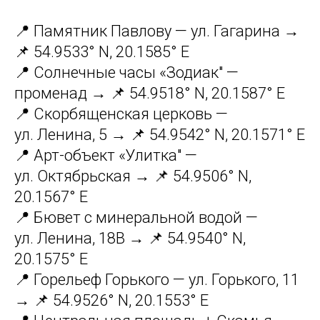
📍 Памятник Павлову — ул. Гагарина →
📌 54.9533° N, 20.1585° E
📍 Солнечные часы «Зодиак" —
променад → 📌 54.9518° N, 20.1587° E
📍 Скорбященская церковь —
ул. Ленина, 5 → 📌 54.9542° N, 20.1571° E
📍 Арт-объект «Улитка" —
ул. Октябрьская → 📌 54.9506° N,
20.1567° E
📍 Бювет с минеральной водой —
ул. Ленина, 18B → 📌 54.9540° N,
20.1575° E
📍 Горельеф Горького — ул. Горького, 11
→ 📌 54.9526° N, 20.1553° E