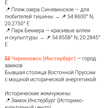
E
📍 Пляж озера Синявинское — для
любителей тишины → 📌 54.8600° N,
20.2750° E
📍 Парк Беккера — красивые аллеи
и скульптуры → 📌 54.8558° N, 20.2845°
E
🏰
Черняховск (Инстербург)
— город
замков
Бывшая столица Восточной Пруссии
с мощной исторической энергетикой.
Исторические жемчужины:
📍 Замок Инстербург (Историко-
культурный центр)