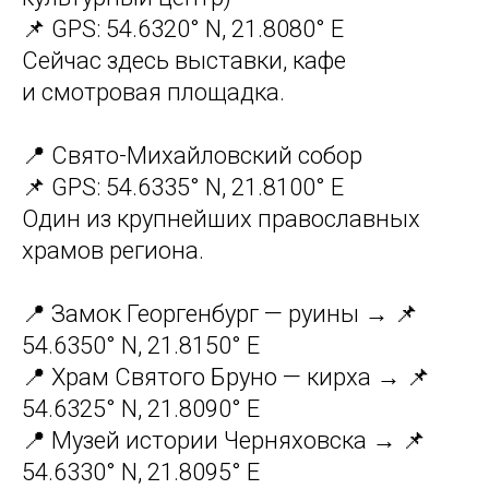
📌 GPS: 54.6320° N, 21.8080° E
Сейчас здесь выставки, кафе
и смотровая площадка.
📍 Свято-Михайловский собор
📌 GPS: 54.6335° N, 21.8100° E
Один из крупнейших православных
храмов региона.
📍 Замок Георгенбург — руины → 📌
54.6350° N, 21.8150° E
📍 Храм Святого Бруно — кирха → 📌
54.6325° N, 21.8090° E
📍 Музей истории Черняховска → 📌
54.6330° N, 21.8095° E