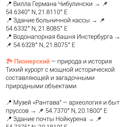
📍 Вилла Германа Чибулински → 📌
54.6340° N, 21.8110° E
📍 Здание больничной кассы → 📌
54.6332° N, 21.8085° E
📍 Водонапорная башня Инстербурга →
📌 54.6328° N, 21.8075° E
🏞️ Пионерский
— природа и история
Тихий курорт с мощной исторической
составляющей и загадочными
природными объектами.
📍 Музей «Рантава" — археология и быт
пруссов → 📌 54.7370° N, 20.1800° E
📍 Здание почты Нойкурена → 📌