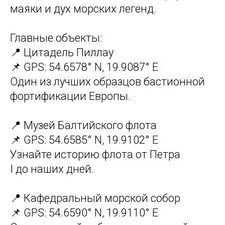
маяки и дух морских легенд.
Главные объекты:
📍 Цитадель Пиллау
📌 GPS: 54.6578° N, 19.9087° E
Один из лучших образцов бастионной
фортификации Европы.
📍 Музей Балтийского флота
📌 GPS: 54.6585° N, 19.9102° E
Узнайте историю флота от Петра
I до наших дней.
📍 Кафедральный морской собор
📌 GPS: 54.6590° N, 19.9110° E