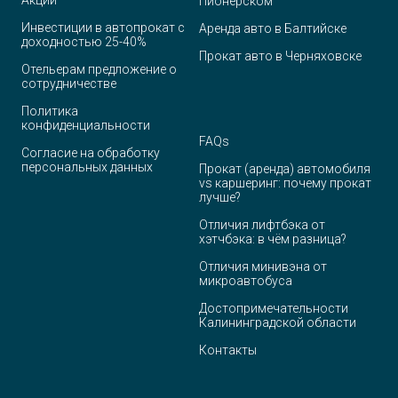
Акции
Пионерском
Инвестиции в автопрокат с
Аренда авто в Балтийске
доходностью 25-40%
Прокат авто в Черняховске
Отельерам предложение о
сотрудничестве
Политика
конфиденциальности
FAQ
s
Согласие на обработку
персональных данных
Прокат (аренда) автомобиля
vs каршеринг: почему прокат
лучше?
Отличия лифтбэка от
хэтчбэка: в чём разница?
Отличия минивэна от
микроавтобуса
Достопримечательности
Калининградской области
Контакты