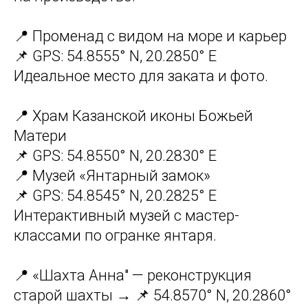
📍 Променад с видом на море и карьер
📌 GPS: 54.8555° N, 20.2850° E
Идеальное место для заката и фото.
📍 Храм Казанской иконы Божьей
Матери
📌 GPS: 54.8550° N, 20.2830° E
📍 Музей «Янтарный замок»
📌 GPS: 54.8545° N, 20.2825° E
Интерактивный музей с мастер-
классами по огранке янтаря.
📍 «Шахта Анна" — реконструкция
старой шахты → 📌 54.8570° N, 20.2860°