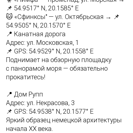
📌 54.9517° N, 20.1585° E
🐱 «Сфинксы" — ул. Октябрьская → 📌
54.9505° N, 20.1570° E
📍 Канатная дорога
Адрес: ул. Московская, 1
📌 GPS: 54.9529° N, 20.1558° E
Поднимает на обзорную площадку
с панорамой моря — обязательно
прокатитесь!
📍 Дом Рупп
Адрес: ул. Некрасова, 3
📌 GPS: 54.9538° N, 20.1577° E
Яркий образец немецкой архитектуры
начала XX века.