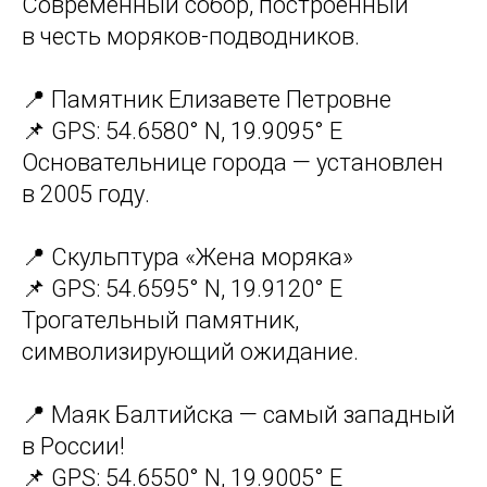
Современный собор, построенный
в честь моряков-подводников.
📍 Памятник Елизавете Петровне
📌 GPS: 54.6580° N, 19.9095° E
Основательнице города — установлен
в 2005 году.
📍 Скульптура «Жена моряка»
📌 GPS: 54.6595° N, 19.9120° E
Трогательный памятник,
символизирующий ожидание.
📍 Маяк Балтийска — самый западный
в России!
📌 GPS: 54.6550° N, 19.9005° E