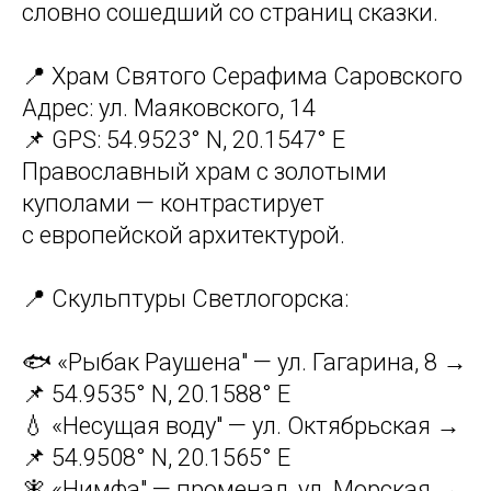
словно сошедший со страниц сказки.
📍 Храм Святого Серафима Саровского
Адрес: ул. Маяковского, 14
📌 GPS: 54.9523° N, 20.1547° E
Православный храм с золотыми
куполами — контрастирует
с европейской архитектурой.
📍 Скульптуры Светлогорска:
🐟 «Рыбак Раушена" — ул. Гагарина, 8 →
📌 54.9535° N, 20.1588° E
💧 «Несущая воду" — ул. Октябрьская →
📌 54.9508° N, 20.1565° E
🧚 «Нимфа" — променад, ул. Морская →