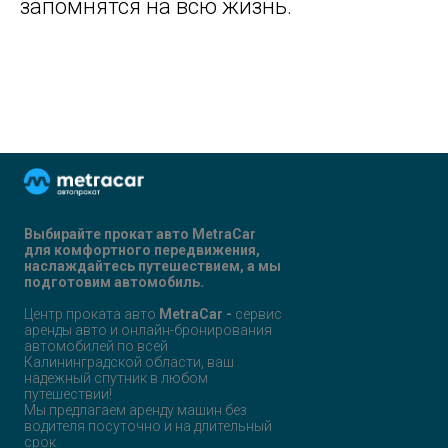
запомнятся на всю жизнь.
Выбирайте прокат авто
MetraCar
для комфортного передвижения,
наслаждайтесь путешествием, а мы
подготовим автомобиль.
Центр проката авто
MetraCar -
сервис
аренды авто и онлайн-бронирования
автомобилей по всей
Калининградской области, ваш
надежный спутник в любом
путешествии!
Мы предлагаем аренду машин без
водителя посуточно и на длительный
срок.