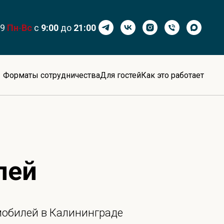
99
Пн
-
Вс
с
9:00
до
21:00
Форматы сотрудничества
Для гостей
Как это работает
лей
мобилей в Калининграде