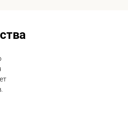
ства
о
я
ет
.