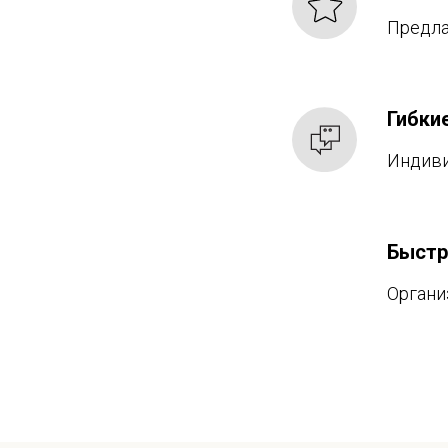
Предла
Гибки
Индиви
Быстр
Органи