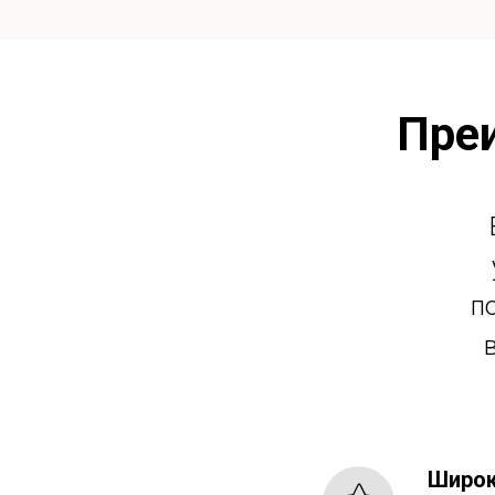
Пре
п
Широк