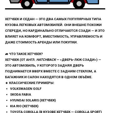
ХЕТЧБЕК
И
СЕДАН
— ЭТО ДВА САМЫХ ПОПУЛЯРНЫХ ТИПА
КУЗОВА ЛЕГКОВЫХ АВТОМОБИЛЕЙ. ОНИ ВНЕШНЕ ПОХОЖИ
СПЕРЕДИ, НО КАРДИНАЛЬНО ОТЛИЧАЮТСЯ СЗАДИ — И ЭТО
ВЛИЯЕТ НА КОМФОРТ, ВМЕСТИМОСТЬ, УПРАВЛЯЕМОСТЬ И
ДАЖЕ СТОИМОСТЬ АРЕНДЫ ИЛИ ПОКУПКИ.
🚙 ЧТО ТАКОЕ
ХЕТЧБЕК
?
ХЕТЧБЕК
(ОТ АНГЛ.
HATCHBACK
— «ДВЕРЬ-ЛЮК СЗАДИ») —
ЭТО АВТОМОБИЛЬ, У КОТОРОГО
ЗАДНЯЯ ДВЕРЬ
ПОДНИМАЕТСЯ ВВЕРХ ВМЕСТЕ С ЗАДНИМ СТЕКЛОМ
, А
БАГАЖНИК И САЛОН НАХОДЯТСЯ В ОДНОМ ОБЪЁМЕ.
🔹
КЛАССИЧЕСКИЕ ПРИМЕРЫ:
VOLKSWAGEN GOLF
SKODA FABIA
HYUNDAI SOLARIS (ХЕТЧБЕК)
KIA RIO (ХЕТЧБЕК)
TOYOTA COROLLA (В КУЗОВЕ ХЕТЧБЕК — COROLLA SPORT)