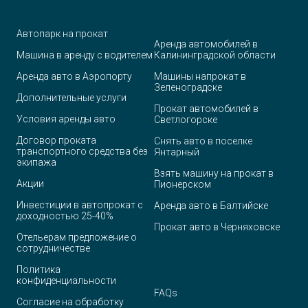
Автопарк на прокат
Аренда автомобилей в
Машина в аренду с водителем
Калининградской области
Аренда авто в Аэропорту
Машины напрокат в
Зеленоградске
Дополнительные услуги
Прокат автомобилей в
Условия аренды авто
Светлогорске
Договор проката
Снять авто в поселке
транспортного средства без
Янтарный
экипажа
Взять машину на прокат в
Акции
Пионерском
Инвестиции в автопрокат с
Аренда авто в Балтийске
доходностью 25-40%
Прокат авто в Черняховске
Отельерам предложение о
сотрудничестве
Политика
конфиденциальности
FAQ
s
Согласие на обработку