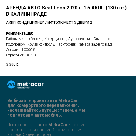
АРЕНДА АВТО Seat Leon 2020 г. 1.5 АКПП (130 л.с.)
В КАЛИНИНРАДЕ
АКПП КОНДИЦИОНЕР ЛИФТБЭК МЕСТ 5 ДВЕРИ 2
Комплектация:
Гибрид метан+бензин, Кондиционер, Аудиосистема, Cиденья с
подогревом, Круиз-контроль, Парктроник, Камера заднего вида
Депозит: 10000 ₽
Страховка: ОСАГО
3 300
р.
Выбирайте прокат авто
MetraCar
для комфортного передвижения,
наслаждайтесь путешествием, а мы
подготовим автомобиль.
Центр проката авто
MetraCar -
сервис
аренды авто и онлайн-бронирования
автомобилей по всей