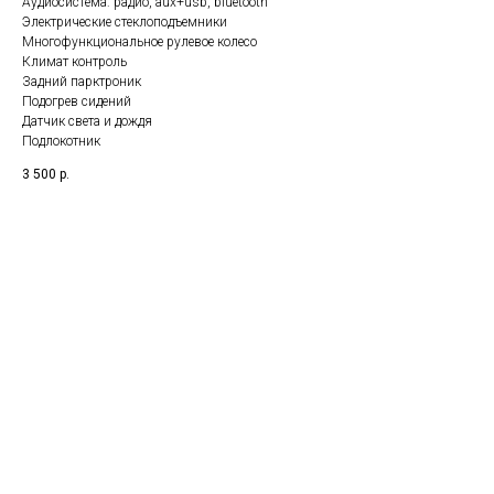
Аудиосистема: радио, aux+usb, bluetooth
Электрические стеклоподъемники
Многофункциональное рулевое колесо
Климат контроль
Задний парктроник
Подогрев сидений
Датчик света и дождя
Подлокотник
3 500
р.