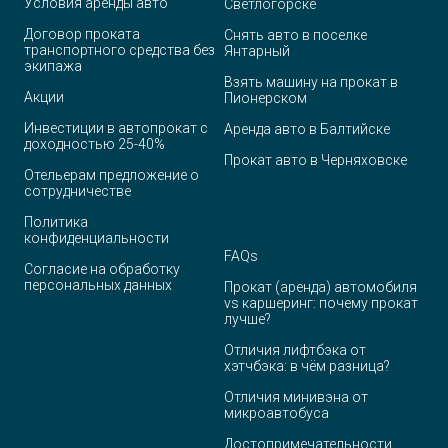
Условия аренды авто
Светлогорске
Договор проката
Снять авто в поселке
транспортного средства без
Янтарный
экипажа
Взять машину на прокат в
Акции
Пионерском
Инвестиции в автопрокат с
Аренда авто в Балтийске
доходностью 25-40%
Прокат авто в Черняховске
Отельерам предложение о
сотрудничестве
Политика
конфиденциальности
FAQ
s
Согласие на обработку
персональных данных
Прокат (аренда) автомобиля
vs каршеринг: почему прокат
лучше?
Отличия лифтбэка от
хэтчбэка: в чём разница?
Отличия минивэна от
микроавтобуса
Достопримечательности