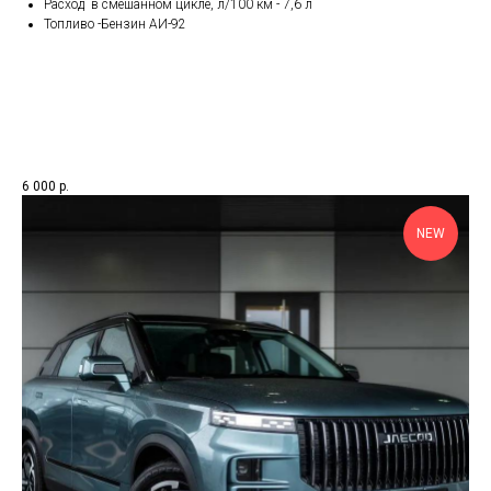
Расход в смешанном цикле, л/100 км - 7,6 л
Топливо -Бензин АИ-92
6 000
р.
NEW