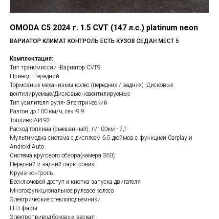
OMODA С5 2024 г. 1.5 CVT (147 л.с.) platinum neon
ВАРИАТОР КЛИМАТ КОНТРОЛЬ ЕСТЬ КУЗОВ СЕДАН МЕСТ 5
Комплектация:
Тип трансмиссии -Вариатор CVT9
Привод -Передний
Тормозные механизмы колес (передних / задних) -Дисковые
вентилируемые/Дисковые невентилируемые
Тип усилителя руля- Электрический
Разгон до 100 км/ч, сек -9.9
Топливо АИ-92
Расход топлива (смешанный), л/100км - 7,1
Мультимедиа система с дисплеем 6.5 дюймов с функцией Carplay и
Android Auto
Cистема кругового обзора(камера 360)
Передний и задний парктроник
Круиз-контроль
Бесключевой доступ и кнопка запуска двигателя
Многофункциональное рулевое колесо
Электрические стеклоподъемники
LED фары
Электропривод боковых зеркал