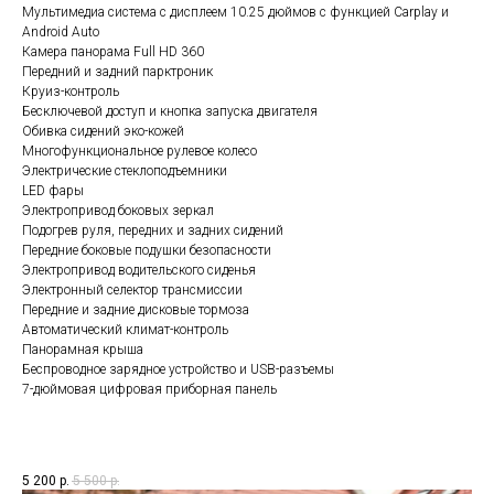
Мультимедиа система с дисплеем 10.25 дюймов с функцией Carplay и
Android Auto
Камера панорама Full HD 360
Передний и задний парктроник
Круиз-контроль
Бесключевой доступ и кнопка запуска двигателя
Обивка сидений эко-кожей
Многофункциональное рулевое колесо
Электрические стеклоподъемники
LED фары
Электропривод боковых зеркал
Подогрев руля, передних и задних сидений
Передние боковые подушки безопасности
Электропривод водительского сиденья
Электронный селектор трансмиссии
Передние и задние дисковые тормоза
Автоматический климат-контроль
Панорамная крыша
Беспроводное зарядное устройство и USB-разъемы
7-дюймовая цифровая приборная панель
5 200
р.
5 500
р.