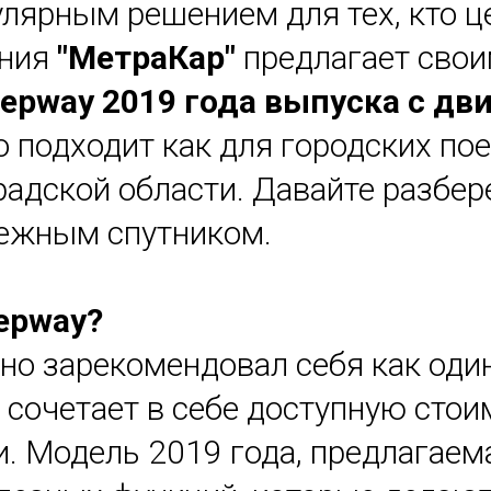
улярным решением для тех, кто ц
ания
"МетраКар"
предлагает сво
tepway 2019 года выпуска с д
 подходит как для городских поез
адской области. Давайте разбер
дежным спутником.
tepway?
вно зарекомендовал себя как од
 сочетает в себе доступную сто
. Модель 2019 года, предлагаем