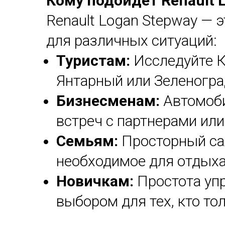
Кому подойдет Renault 
Renault Logan Stepway — 
для различных ситуаций:
Туристам:
Исследуйте К
Янтарный или Зеленоград
Бизнесменам:
Автомоби
встреч с партнерами ил
Семьям:
Просторный са
необходимое для отдыха
Новичкам:
Простота уп
выбором для тех, кто то