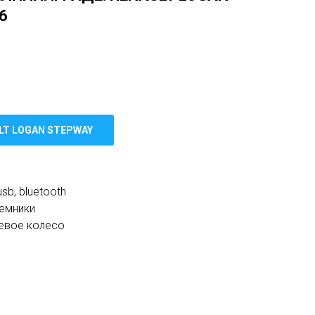
6
LT LOGAN STEPWAY
sb, bluetooth
емники
евое колесо