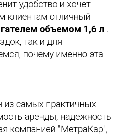
енит удобство и хочет
им клиентам отличный
вигателем объемом 1,6 л
.
док, так и для
емся, почему именно эта
ин из самых практичных
имость аренды, надежность
ая компанией "МетраКар",