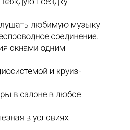
т каждую поездку
 слушать любимую музыку
еспроводное соединение.
ия окнами одним
диосистемой и круиз-
ры в салоне в любое
лезная в условиях