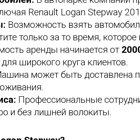
лючая Renault Logan Stepway 201
ы:
Возможность взять автомобиль
тите только за то время, которое
мость аренды начинается от
200
 для широкого круга клиентов.
ашина может быть доставлена пр
роживания.
иса:
Профессиональные сотрудни
о и без лишней волокиты.