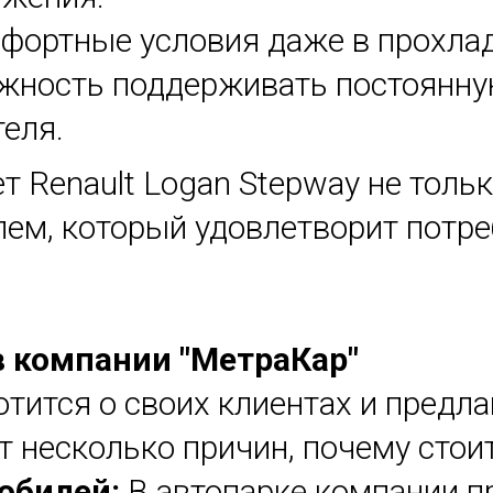
фортные условия даже в прохла
жность поддерживать постоянную 
еля.
т Renault Logan Stepway не тольк
ем, который удовлетворит потр
 компании "МетраКар"
тится о своих клиентах и предла
т несколько причин, почему стои
обилей:
В автопарке компании п