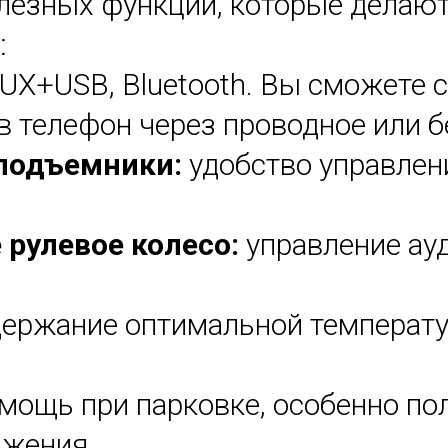
езных функций, которые делаю
:
AUX+USB, Bluetooth. Вы сможете
в телефон через проводное или б
оподъемники:
удобство управлен
рулевое колесо:
управление ау
ержание оптимальной температу
мощь при парковке, особенно по
ижения.